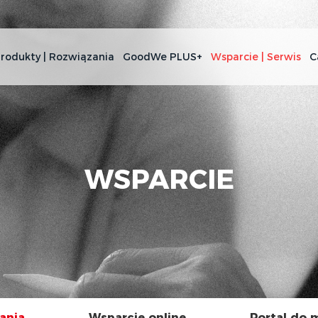
rodukty | Rozwiązania
GoodWe PLUS+
Wsparcie | Serwis
C
WSPARCIE
ania
Wsparcie online
Portal do 