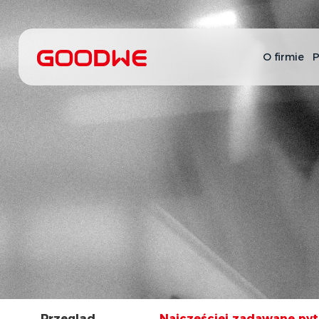
O firmie
P
Przegląd
Najczęściej zadawane pyt