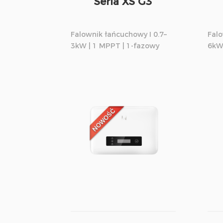
Seria XS G3
Falownik łańcuchowy I 0.7–
Falo
3kW | 1 MPPT | 1-fazowy
6kW 