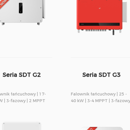
Seria SDT G2
Seria SDT G3
wnik łańcuchowy | 17-
Falownik łańcuchowy | 25 -
W | 3-fazowy | 2 MPPT
40 kW | 3-4 MPPT | 3-fazow