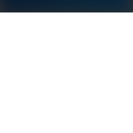
GoodWe HomeKit to rozwiązanie przeznaczone do
monitorowania zużycia energii przez odbiorniki w
czasie rzeczywistym przez całą dobę. Dzięki
zastosowaniu najlepszych zasad projektowania,
HomeKit jest dostosowany do potrzeb właścicieli
domu i wymaga jedynie połączenia z Internetem.
Składa się z inteligentnego licznika i modułu
komunikacyjnego Wi-Fi/LAN. Dodatkowa zaleta
HomeKit firmy GoodWe to możliwość zastosowania
go w instalacjach podłączonych do sieci z
falownikami dowolnego producenta, a nawet w
instalacjach bez fotowoltaiki. Jest to najważniejszy
element do prowadzenia rejestrów zużycia energii.
Dane, aktualizowane co 60 sekund, są przesyłane
przez Wi-Fi/LAN i przechowywane w chmurze.