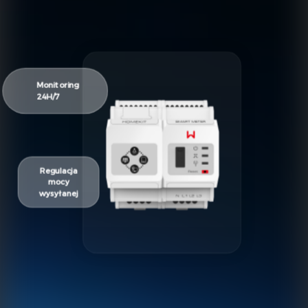
Monitoring
24H/7
Regulacja
mocy
wysyłanej