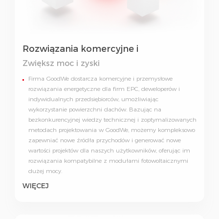
Rozwiązania komercyjne i
przemysłowe
Zwiększ moc i zyski
Firma GoodWe dostarcza komercyjne i przemysłowe
rozwiązania energetyczne dla firm EPC, deweloperów i
indywidualnych przedsiębiorców, umożliwiając
wykorzystanie powierzchni dachów. Bazując na
bezkonkurencyjnej wiedzy technicznej i zoptymalizowanych
metodach projektowania w GoodWe, możemy kompleksowo
zapewniać nowe źródła przychodów i generować nowe
wartości projektów dla naszych użytkowników, oferując im
rozwiązania kompatybilne z modułami fotowoltaicznymi
dużej mocy.
WIĘCEJ