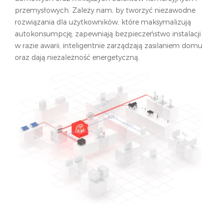
którzy chcą przejść na energię słoneczną. Odkryj
przemysłowych. Zależy nam, by tworzyć niezawodne
GoodWe, możemy kompleksowo zapewniać nowe
największe zalety stosowania odnawialnych źródeł
rozwiązania dla użytkowników, które maksymalizują
źródła przychodów i generować nowe wartości
energii: optymalne wykorzystanie energii ze słońca,
autokonsumpcję, zapewniają bezpieczeństwo instalacji
projektów dla naszych użytkowników, oferując im
niższe rachunki za energię elektryczną i wiele innych
w razie awarii, inteligentnie zarządzają zasilaniem domu
rozwiązania kompatybilne z modułami
korzyści.
oraz dają niezależność energetyczną.
fotowoltaicznymi dużej mocy.
JESZCZE