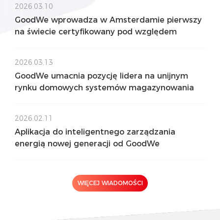
2026.03.10
GoodWe wprowadza w Amsterdamie pierwszy
na świecie certyfikowany pod względem
niskiego poziomu hałasu domowy system
magazynowania energii All-in-One
2026.03.13
GoodWe umacnia pozycję lidera na unijnym
rynku domowych systemów magazynowania
energii, prezentując w Amsterdamie pierwsze
na świecie certyfikowane rozwiązanie o niskim
2026.02.11
poziomie hałasu
Aplikacja do inteligentnego zarządzania
energią nowej generacji od GoodWe
WIĘCEJ WIADOMOŚCI