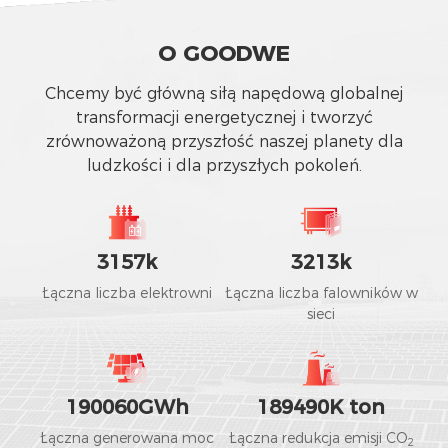
O
G
O
O
D
W
E
Chcemy być główną siłą napędową globalnej
transformacji energetycznej i tworzyć
zrównoważoną przyszłość naszej planety dla
ludzkości i dla przyszłych pokoleń.
3157
k
3213
k
Łączna liczba elektrowni
Łączna liczba falowników w
sieci
190060
GWh
189490
K ton
Łączna generowana moc
Łączna redukcja emisji CO
2