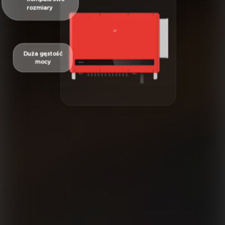
rozmiary
Duża gęstość
mocy