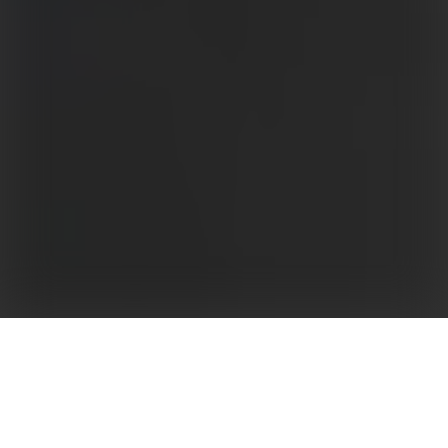
Kompaktowe i wydajne falowniki o dużej gęstości
mocy
Seria HT jest przeznaczona do dużych instalacji