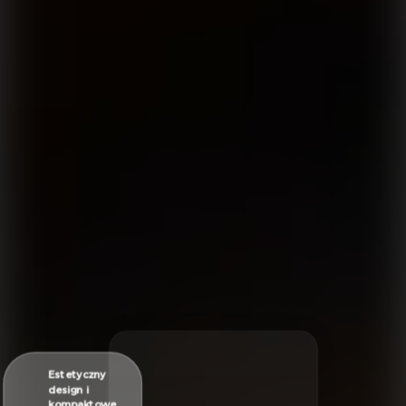
Estetyczny
design i
kompaktowe