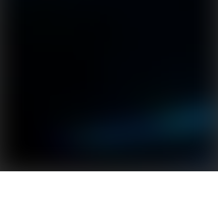
Seria DNS firmy GoodWe to jednofazowe inwertery
sieciowe (on-grid), które dzięki swoim kompaktowym