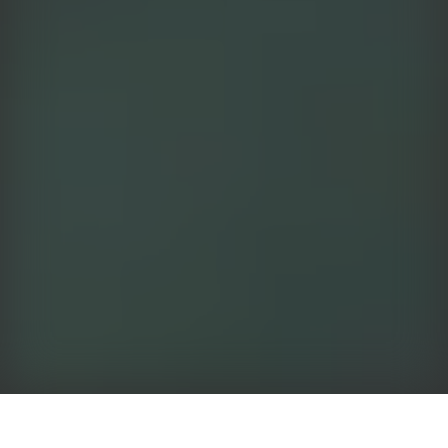
Stacja średniego napięcia GoodWe, nazywana