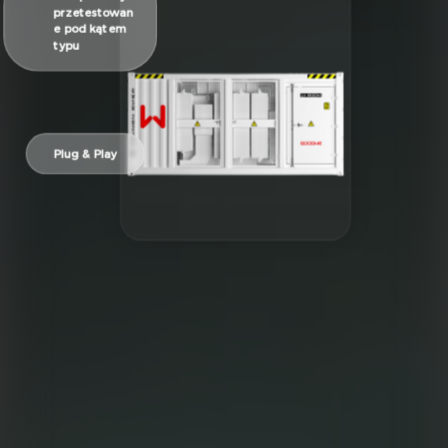
przetestowan
e pod kątem
typu
Plug & Play