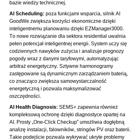
bazie wiedzy technicznej.
AI
Scheduling
:
poza funkcjami wsparcia, silnik AI
GoodWe zwiększa korzyści ekonomiczne dzięki
inteligentnemu planowaniu dzięki EZManager3000.
To nowe rozwiązanie dla sektora residential uwalnia
pełen potencjał inteligentnej energii. System uczy się
codziennych nawyków zużycia i analizuje prognozy
pogody wraz z danymi taryfowymi, automatyzując
arbitraż energetyczny. Sztywne harmonogramy
zastępowane są dynamicznym zarządzaniem baterią,
co znacząco zwiększa samowystarczalność
energetyczną i pozwala maksymalizować
oszczędności.
AI
Health
Diagnosis
:
SEMS+ zapewnia również
kompleksową ochronę dzięki diagnostyce opartej na
AI. Prosty „One-
Click
Checkup
” umożliwia dogłębną
analizę instalacji, falowników, stringów PV oraz baterii.
Takie podejście pozwala wykrywać ukryte problemy