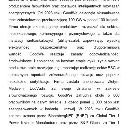
producentem falowników oraz dostawcą inteligentnych rozwiązań
energetycznych. Od 2026 roku GoodWe osiągnęła skumulowaną
moc zainstalowaną przekraczającą 100 GW w ponad 100 krajach.
Firma oferuje szeroką gamę produktów i rozwiązań dla sektora
mieszkaniowego, komercyjnego i przemysłowego, a także dla
instalacji wielkoskalowych (
utility-scale
), zapewniając wysoką
efektywność, bezpieczeństwo oraz długoterminową
wartość. GoodWe realizuje zasady odpowiedzialności
środowiskowej i społecznej na każdym etapie cyklu życia swoich
produktów, stale rozwijając się i raportując realizację celów ESG w
corocznych raportach zrównoważonego rozwoju oraz poprzez
niezależne certyfikacje. Firma została uhonorowana Złotym
Medalem
EcoVadis
za swoje działania w zakresie
zrównoważonego rozwoju. GoodWe zatrudnia około 6 000
pracowników na całym świecie, z czego ponad 1 000 osób jest
zaangażowanych w badania i rozwój. W 2025 roku GoodWe
została uznana przez
BloombergNEF
(BNEF) za Global
Tier
1
Power
Inverter
Manufacturer
oraz przez S&P Global za
Tier
1