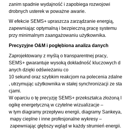
zanim spadnie wydajność i zapobiega rozwojowi
drobnych usterek w poważne awarie.
W efekcie SEMS+ upraszcza zarządzanie energią,
zapewniając optymalną i bezpieczną pracę systemu
przy minimalnym zaangażowaniu użytkownika.
Precyzyjne
O&M
i
pogłębiona
analiza
danych
Zaprojektowany
z
myślą
o
transparentnej
pracy
,
SEMS+
gwarantuje
wysoką
dokładność
kluczowych
d
anych
dzięki
odświeżaniu
co
10
sekund
oraz
szybkim
reakcjom
na
polecenia
zdalne
,
utrzymując
użytkownika
w
stałej
synchronizacji
ze
sta
cjami
.
W
oparciu
o
tę
precyzję
SEMS+
przekształca
złożoną
l
ogikę
energetyczną
w
czytelne
wizualizacje
–
w
tym
diagramy
przepływu
energii
,
diagramy
Sankeya
,
mapy
cieplne
i
inne
profesjonalne
wykresy
–
zapewniając
głębszy
wgląd
w
każdy
strumień
energii
.