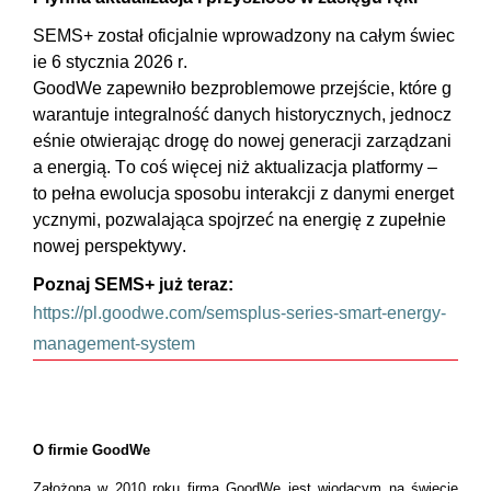
SEMS+
został
oficjalnie
wprowadzony
na
całym
świec
ie
6
stycznia
2026 r.
GoodWe
zapewniło
bezproblemowe
przejście
,
które
g
warantuje
integralność
danych
historycznych
,
jednocz
eśnie
otwierając
drogę
do
nowej
generacji
zarządzani
a
energią
. To
coś
więcej
niż
aktualizacja
platformy –
to
pełna
ewolucja
sposobu
interakcji
z
danymi
energet
ycznymi
,
pozwalająca
spojrzeć
na
energię
z
zupełnie
nowej
perspektywy
.
Poznaj
SEMS+
już
teraz
:
https://pl.goodwe.com/semsplus-series-smart-energy-
management-system
O firmie GoodWe
Założona w 2010 roku firma GoodWe jest wiodącym na świecie