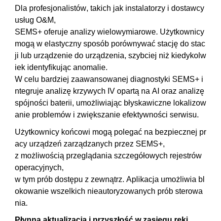
Dla
profesjonalistów
,
takich
jak
instalatorzy
i
dostawcy
usług
O&M,
SEMS+
oferuje
analizy
wielowymiarowe
.
Użytkownicy
mogą
w
elastyczny
sposób
porównywać
stację
do
stac
ji
lub
urządzenie
do
urządzenia
,
szybciej
niż
kiedykolw
iek
identyfikując
anomalie
.
W
celu
bardziej
zaawansowanej
diagnostyki
SEMS+
i
ntegruje
analizę
krzywych
IV
opartą
na
AI
oraz
analizę
spójności
baterii
,
umożliwiając
błyskawiczne
lokalizow
anie
problemów
i
zwiększanie
efektywności
serwisu
.
Użytkownicy
końcowi
mogą
polegać
na
bezpiecznej
pr
acy
urządzeń
zarządzanych
przez
SEMS+,
z
możliwością
przeglądania
szczegółowych
rejestrów
operacyjnych
,
w
tym
prób
dostępu
z
zewnątrz
.
Aplikacja
umożliwia
bl
okowanie
wszelkich
nieautoryzowanych
prób
sterowa
nia
.
Płynna
aktualizacja
i
przyszłość
w
zasięgu
ręki