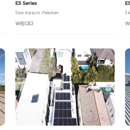
ES Series
ES
5kw Karachi, Pakistan
5k
WIĘCEJ
W