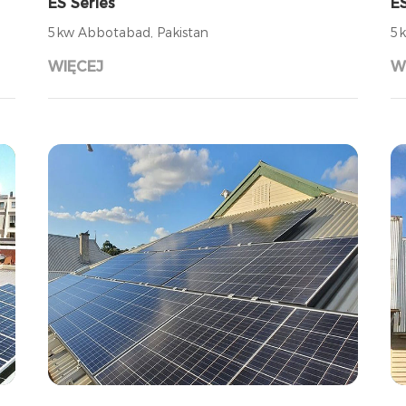
ES Series
ES
5kw Abbotabad, Pakistan
5k
WIĘCEJ
W