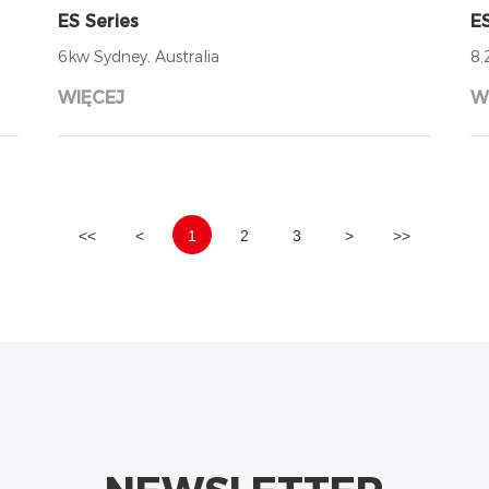
ES Series
ES
6kw Sydney, Australia
8.
WIĘCEJ
W
<<
<
1
2
3
>
>>