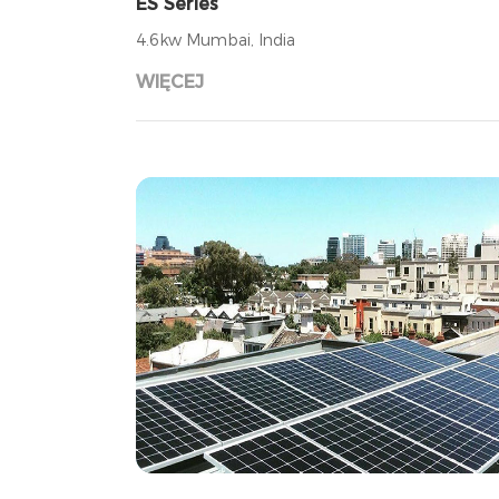
ES Series
4.6kw Mumbai, India
WIĘCEJ