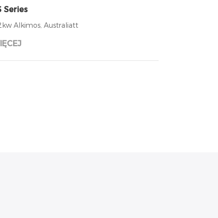
 Series
2kw Alkimos, Australiatt
IĘCEJ