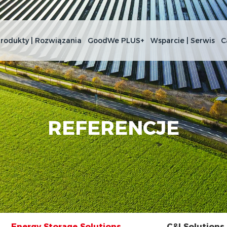
rodukty | Rozwiązania
GoodWe PLUS+
Wsparcie | Serwis
C
REFERENCJE
Energy Storage Solutions
C&I Solutions