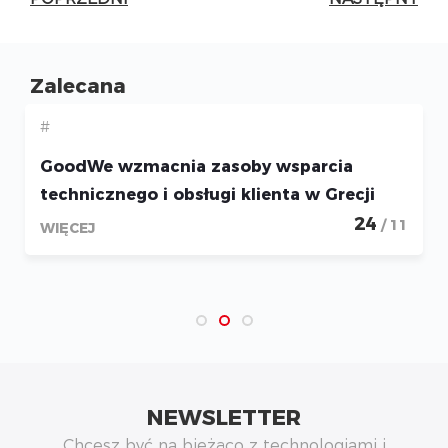
Zalecana
#
GoodWe wzmacnia zasoby wsparcia
technicznego i obsługi klienta w Grecji
24
/ 11
WIĘCEJ
NEWSLETTER
Chcesz być na bieżąco z technologiami i