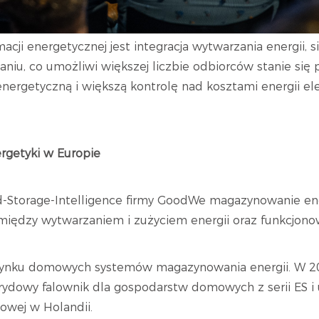
acji energetycznej jest integracja wytwarzania energii, 
zaniu, co umożliwi większej liczbie odbiorców stanie si
ergetyczną i większą kontrolę nad kosztami energii elek
ergetyki w Europie
d-Storage-Intelligence firmy GoodWe magazynowanie en
iędzy wytwarzaniem i zużyciem energii oraz funkcjono
rynku domowych systemów magazynowania energii. W 201
rydowy falownik dla gospodarstw domowych z serii ES i
owej w Holandii.