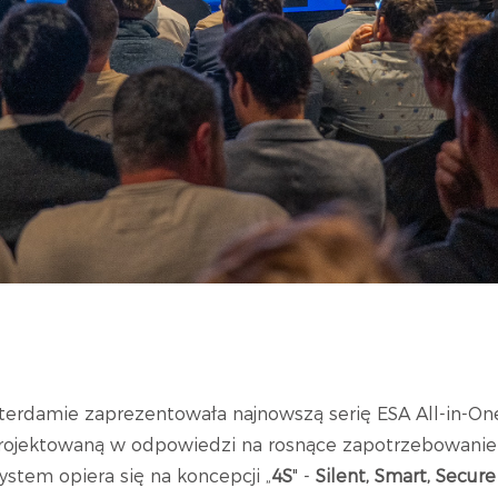
erdamie zaprezentowała najnowszą serię ESA All-in-O
projektowaną w odpowiedzi na rosnące zapotrzebowani
stem opiera się na koncepcji „
4S
" -
Silent, Smart, Secur