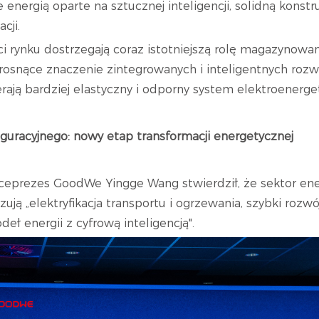
 energią oparte na sztucznej inteligencji, solidną konst
acji.
rci rynku dostrzegają coraz istotniejszą rolę magazynowan
 rosnące znaczenie zintegrowanych i inteligentnych roz
ają bardziej elastyczny i odporny system elektroenerge
uguracyjnego: nowy etap transformacji energetycznej
ceprezes GoodWe Yingge Wang stwierdził, że sektor en
yzują „elektryfikacja transportu i ogrzewania, szybki ro
eł energii z cyfrową inteligencją".