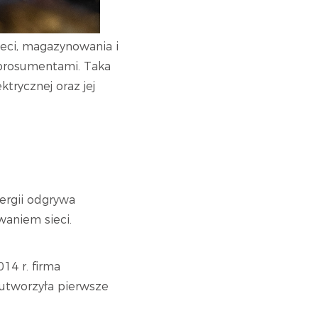
sieci, magazynowania i
ę prosumentami. Taka
trycznej oraz jej
ergii odgrywa
waniem sieci.
4 r. firma
 utworzyła pierwsze