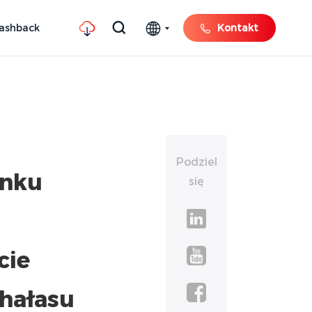
ashback
Kontakt
Podziel
ynku
się
cie
 hałasu