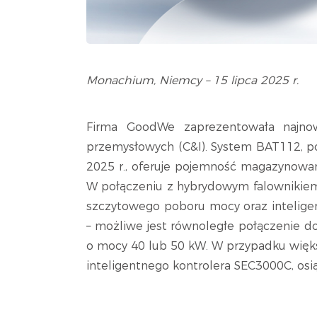
Monachium, Niemcy – 15 lipca 2025 r.
Firma GoodWe zaprezentowała najnow
przemysłowych (C&I). System BAT112, p
2025 r., oferuje pojemność magazynowan
W połączeniu z hybrydowym falownikiem
szczytowego poboru mocy oraz inteligen
– możliwe jest równoległe połączenie d
o mocy 40 lub 50 kW. W przypadku więk
inteligentnego kontrolera SEC3000C, osi