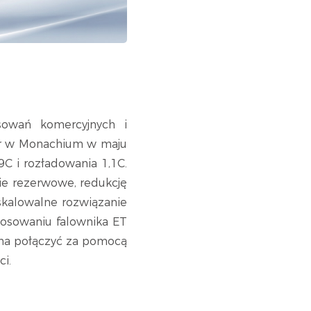
sowań komercyjnych i
lar w Monachium w maju
C i rozładowania 1,1C.
ie rezerwowe, redukcję
skalowalne rozwiązanie
tosowaniu falownika ET
żna połączyć za pomocą
i.