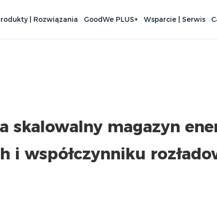
rodukty | Rozwiązania
GoodWe PLUS+
Wsparcie | Serwis
C
skalowalny magazyn energ
h i współczynniku rozład