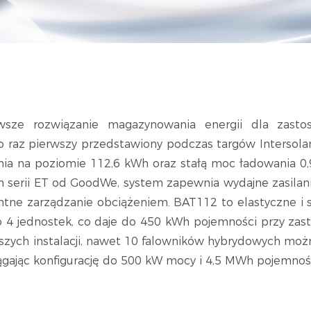
sze rozwiązanie magazynowania energii dla zasto
o raz pierwszy przedstawiony podczas targów Interso
ia na poziomie 112,6 kWh oraz stałą moc ładowania 0,9
 serii ET od GoodWe, system zapewnia wydajne zasilan
tne zarządzanie obciążeniem. BAT112 to elastyczne i 
o 4 jednostek, co daje do 450 kWh pojemności przy zas
szych instalacji, nawet 10 falowników hybrydowych mo
ągając konfigurację do 500 kW mocy i 4,5 MWh pojemnośc