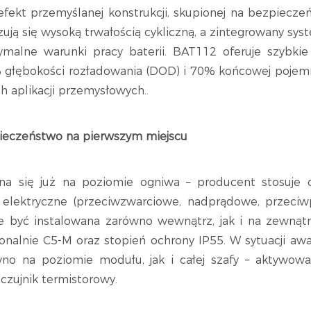
kt przemyślanej konstrukcji, skupionej na bezpieczeń
ją się wysoką trwałością cykliczną, a zintegrowany sys
malne warunki pracy baterii. BAT112 oferuje szybkie 
% głębokości rozładowania (DOD) i 70% końcowej pojemno
 aplikacji przemysłowych..
ieczeństwo na pierwszym miejscu
a się już na poziomie ogniwa – producent stosuje
elektryczne (przeciwzwarciowe, nadprądowe, przeciwp
oże być instalowana zarówno wewnątrz, jak i na zewną
onalnie C5-M oraz stopień ochrony IP55. W sytuacji awa
no na poziomie modułu, jak i całej szafy – aktywow
czujnik termistorowy.