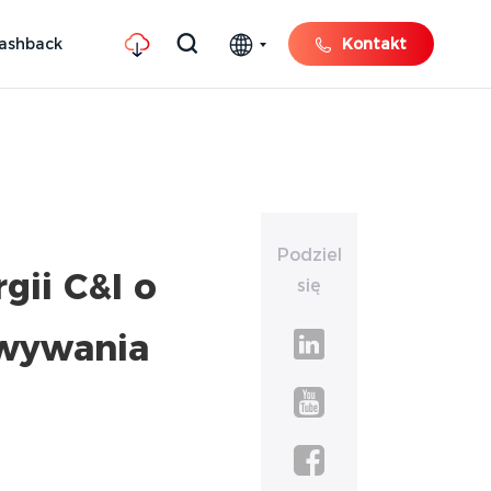
ashback
Kontakt
Podziel
ii C&I o
się
owywania