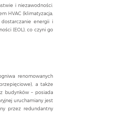
stwie i niezawodności.
tem HVAC (klimatyzacja,
dostarczanie energii i
ści (EOL), co czyni go
 ogniwa renomowanych
rzepięciowe), a także
trz budynków – posiada
ryjnej uruchamiany jest
any przez redundantny