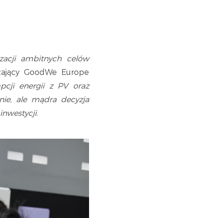
izacji ambitnych celów
zający GoodWe Europe
cji energii z PV oraz
nie, ale mądra decyzja
nwestycji.