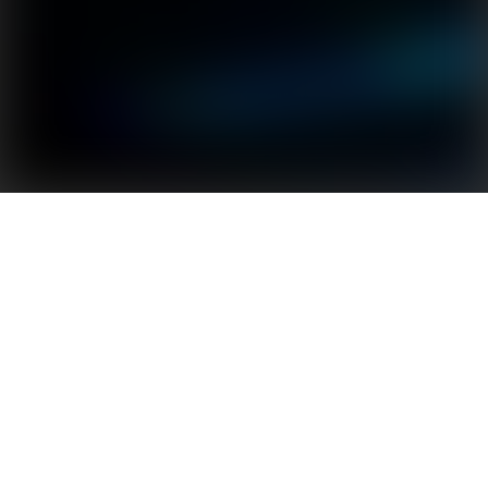
Kompaktowy i cichy falownik do nowoczesnych
domów
Seria XS, zaprojektowana z myślą o wysokiej
wydajności energetycznej i cichej pracy, jest
wyjątkowo małym inwerterem solarnym do
domowych systemów PV. Można go zainstalować
wewnątrz domu lub na ścianie zewnętrznej. Seria XS
obsługuje wiele protokołów integracji z
inteligentnym domem i jest kompatybilna z