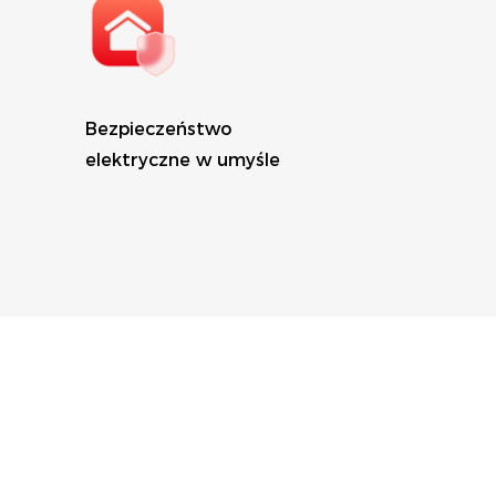
Bezpieczeństwo
elektryczne w umyśle
m
Aktywna ochrona w
każdym scenariuszu