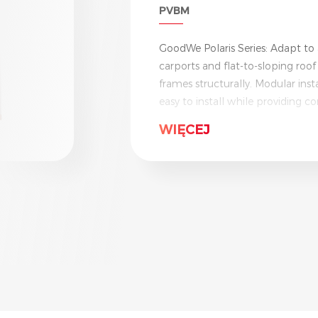
GoodWe Starlux series zero-c
centered active architecture, w
enhancing the active sensing an
modules to the roof of the su
between health and comfort an
WIĘCEJ