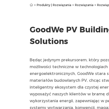
>
Produkty | Rozwiązania
>
Rozwiązania
>
Rozwią
GoodWe PV Buildin
Solutions
Będąc jedynym prekursorem, który pozo
możliwości techniczne w technologiach
energoelektronicznych, GoodWe stara s
materiałów budowlanych PV, chcąc stwo
inteligentny ekosystem dla czystej ener
wyposażyć naszych klientów w bramę d
wykorzystania energii, zapewniając w p
systemy wytwarzania, konwencji, maga