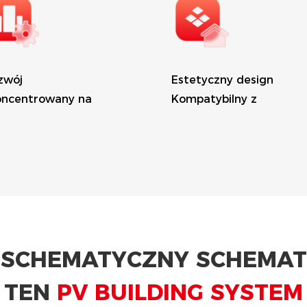
zwój
Estetyczny design
oncentrowany na
Kompatybilny z
kcjonalności
tradycyjnym materiałe
równywalny z
dachowym
wotnością budynku
SCHEMATYCZNY SCHEMAT
TEN
PV BUILDING SYSTEM