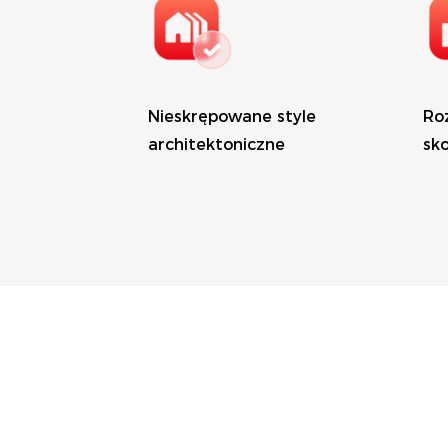
Nieskrępowane style
Ro
architektoniczne
sk
Prawdziwy materiał
fun
budowlany PV
Po
ży