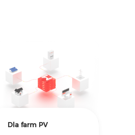
Dla farm PV
Dl