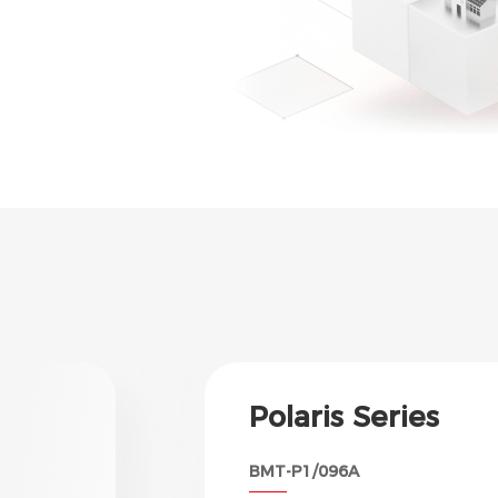
Starlux Series
PVBM