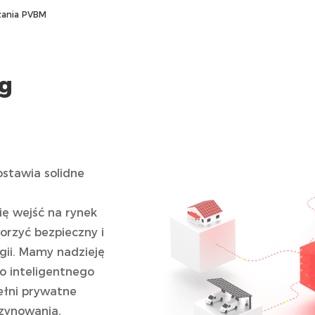
zania PVBM
g
stawia solidne
ię wejść na rynek
rzyć bezpieczny i
gii. Mamy nadzieję
o inteligentnego
ełni prywatne
zynowania,