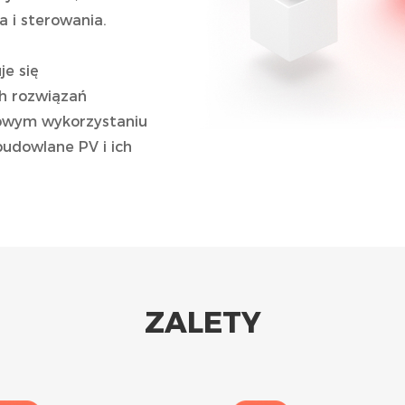
a i sterowania.
je się
h rozwiązań
owym wykorzystaniu
budowlane PV i ich
ZALETY