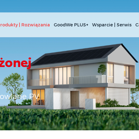
rodukty | Rozwiązania
GoodWe PLUS+
Wsparcie | Serwis
C
żonej
dowlane PV