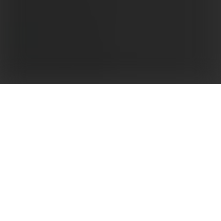
Wysoka wydajność energetyczna dla komercyjnych
instalacji PV
Falownik stringowy SMT o mocy 80 kW to doskonałe
rozwiązanie do zastosowań komercyjnych i
przemysłowych (C&I), które wyróżnia się zwiększoną
produktywnością dzięki doskonałej wydajności
energetycznej i wysokiej gęstości mocy.
Zaprojektowany z myślą o modułach
fotowoltaicznych o dużej mocy, posiada 6 MPPT i
obsługuje prąd wejściowy 21A na łańcuch DC, co